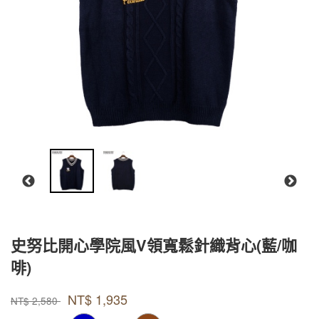
史努比開心學院風V領寬鬆針織背心(藍/咖
啡)
款式號碼
品牌
PUBKC001
Peanuts
NT$
1,935
PUBKC001
NT$
2,580