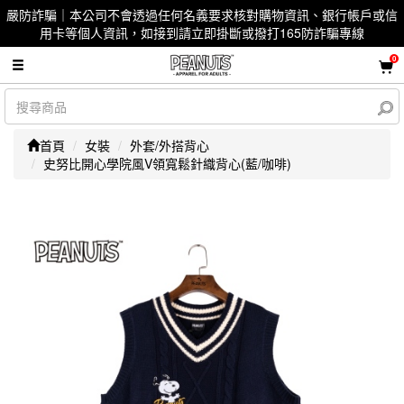
嚴防詐騙｜本公司不會透過任何名義要求核對購物資訊、銀行帳戶或信
用卡等個人資訊，如接到請立即掛斷或撥打165防詐騙專線
0
首頁
女裝
外套/外搭背心
史努比開心學院風V領寬鬆針織背心(藍/咖啡)