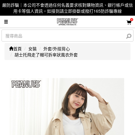
嚴防詐騙｜本公司不會透過任何名義要求核對購物資訊、銀行帳戶或信
用卡等個人資訊，如接到請立即掛斷或撥打165防詐騙專線
0
首頁
女裝
外套/外搭背心
胡士托飛走了帽可拆傘狀風衣外套