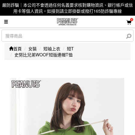
嚴防詐騙｜本公司不會透過任何名義要求核對購物資訊、銀行帳戶或信
用卡等個人資訊，如接到請立即掛斷或撥打165防詐騙專線
0
首頁
女裝
短袖上衣
短T
史努比兄弟WOOF短版連帽T恤