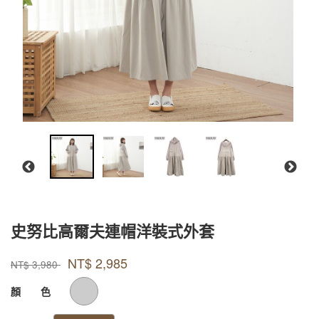
史努比高爾夫連帽洋裝式外套
款式號碼
品牌
PJBMC001
Peanuts
NT$
2,985
PJBMC001
NT$
3,980
GOODS000000000000000861778
顏 色