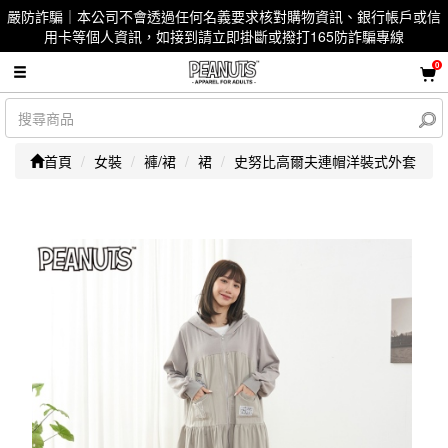
嚴防詐騙｜本公司不會透過任何名義要求核對購物資訊、銀行帳戶或信
用卡等個人資訊，如接到請立即掛斷或撥打165防詐騙專線
0
首頁
女裝
褲/裙
裙
史努比高爾夫連帽洋裝式外套