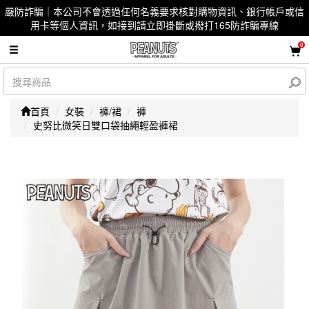
嚴防詐騙｜本公司不會透過任何名義要求核對購物資訊、銀行帳戶或信
用卡等個人資訊，如接到請立即掛斷或撥打165防詐騙專線
0
首頁
女裝
褲/裙
褲
史努比微笑日雙口袋抽繩輕盈褲裙