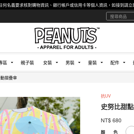
任何名義要求核對購物資訊、銀行帳戶或信用卡等個人資訊，如接到請立即
專區
親子裝
女裝
男裝
童裝
配件
自動摺疊傘
抗UV
史努比甜點
款式號碼
品牌
PZFDC
Peanut
NT$
680
PZFDC
GOODS00000000
顏 色