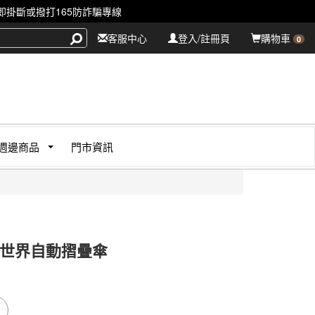
掛斷或撥打165防詐騙專線
客服中心
登入/註冊頁
購物車
0
週邊商品
門市資訊
世界自動摺疊傘
020
s
020
0000001099604