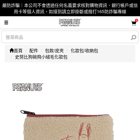
嚴防詐騙｜本公司不會透過任何名義要求核對購物資訊、銀行帳戶或信
用卡等個人資訊，如接到請立即掛斷或撥打165防詐騙專線
0
首頁
配件
包款/皮夾
化妝包/收納包
史努比狗碗飛小絨毛化妝包