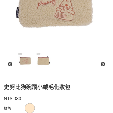
史努比狗碗飛小絨毛化妝包
款式號碼
品牌
PZCCC076
Peanuts
NT$
380
PZCCC076
GOODS000000000000001100054
顏色