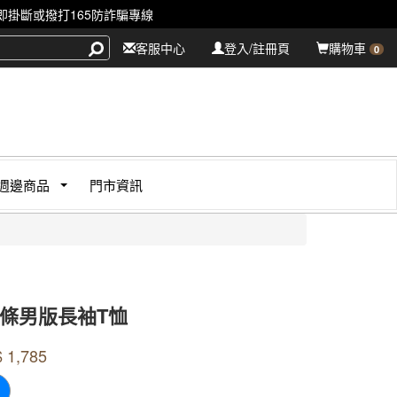
掛斷或撥打165防詐騙專線
客服中心
登入/註冊頁
購物車
0
週邊商品
門市資訊
條男版長袖T恤
020
s
$
1,785
020
0000000865087
GOODS000000000000000865086
GOODS000000000