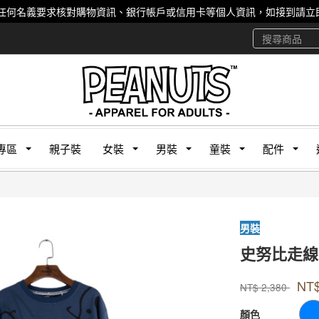
任何名義要求核對購物資訊、銀行帳戶或信用卡等個人資訊，如接到請立即
專區
親子裝
女裝
男裝
童裝
配件
男裝
史努比走線
款式號碼
品牌
PUHMC
Peanut
NT
PUHMC
NT$
2,380
GOODS00000000
顏色