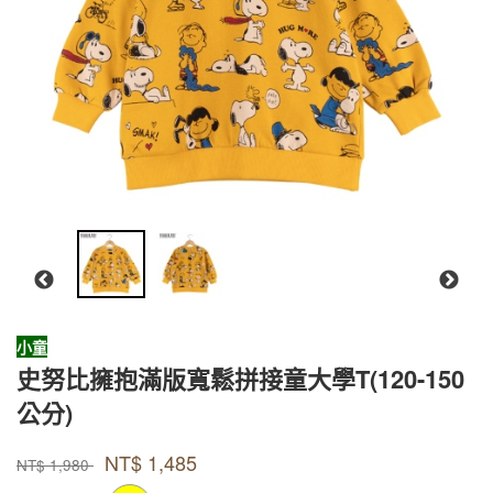
小童
史努比擁抱滿版寬鬆拼接童大學T(120-150
公分)
款式號碼
品牌
PKBAC011
Peanuts
NT$
1,485
PKBAC011
NT$
1,980